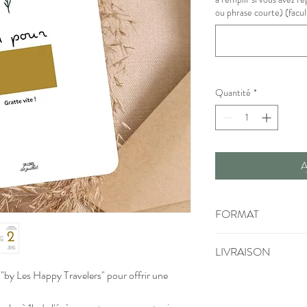
ou phrase courte) (facul
Quantité
*
A
FORMAT
Impression sur pap
LIVRAISON
qualité, 320gr
Format 10x15cm, a
e "by Les Happy Travelers" pour offrir une
2 jours ouvrés apr
Enveloppe kraft e
postal