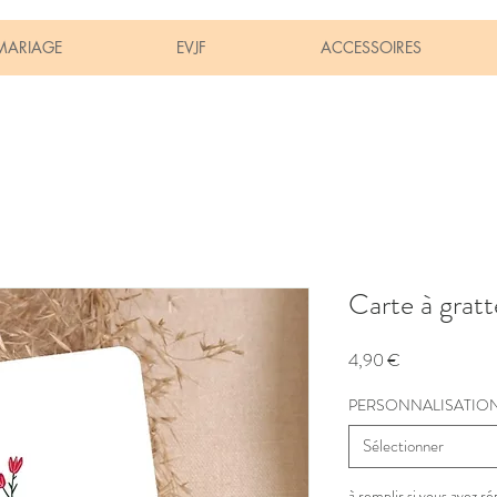
MARIAGE
EVJF
ACCESSOIRES
Carte à gratt
Prix
4,90 €
PERSONNALISATIO
Sélectionner
à remplir si vous avez r