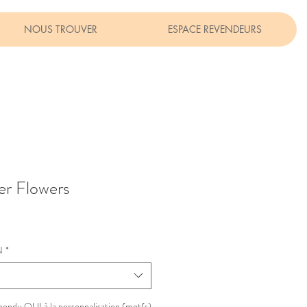
NOUS TROUVER
ESPACE REVENDEURS
er Flowers
N
*
épondu OUI à la personnalisation (mot(s)