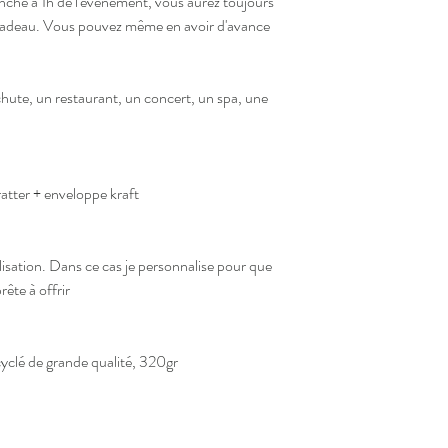
lanche à 1h de l'évènement, vous aurez toujours
Envoi en lettre suiv
cadeau. Vous pouvez même en avoir d'avance
hute, un restaurant, un concert, un spa, une
gratter + enveloppe kraft
isation. Dans ce cas je personnalise pour que
rête à offrir
cyclé de grande qualité, 320gr