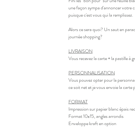
Fini les "bon pour" sur une feuille b
une façon sympa d'annoncer votre 
puisque c'est vous qui la remplissez.
Alors ce sera quoi? Un saut en parac
journée shopping?
LIVRAISON
Vous recevez la carte + la pastille à 
PERSONNALISATION
Vous pouvez opter pour la personnal
ce soit net et je vous envoie la carte p
FORMAT
Impression sur papier blanc épais re
Format 10x15, angles arrondis
Enveloppe kraft en option