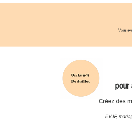
Vous av
pour
Créez des mo
EVJF, mariag