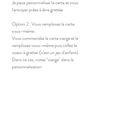
Je peux personnaliser la carte et vous
l'envoyer prête à être grattée
Option 2 : Vous remplissez la carte
vous-même :
Vous commandez la carte vierge et la
remplissez vous-même puis collez le
coeur à gratter (c'est un jeu d'enfant).
Dans ce cas, notez "vierge" dans la
personnalisation
➤ ➤ ➤ RETOUR PRODUIT ➤ ➤ ➤
Retour possible sous 7 jours à la charge
de l'acheteur (sauf si personnalisé)
➤ ➤ ➤ Notez que les couleurs peuvent