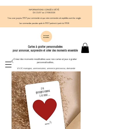
INFORMATIONS CONGÉS D'ÉTÉ
DU 21/07 au 17/08/2026
Vous avez jusqu'au 17/07 pour commander et que votre commande soit expédiée avant
​ les congés
Les commandes passées après le 17/07
partiront à partir du 17/08
Cartes à gratter personnalisées
pour annoncer, surprendre et créer des moments ensemble
Créez des moments inoubliables avec nos cartes et jeux à gratter
personnalisables.
EVJF, mariages, anniversaires, annonce grossesse, demande
témoin et autres moments à célébrer.