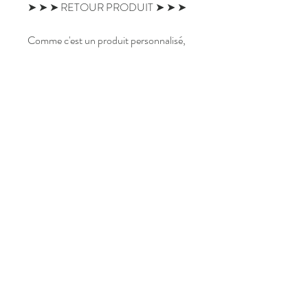
➤ ➤ ➤ RETOUR PRODUIT ➤ ➤ ➤
Comme c'est un produit personnalisé,
aucun retour ne sera accepté. N'hésitez
pas à me poser des questions avant
votre achat si besoin.
➤ ➤ ➤ Notez que les couleurs peuvent
varier entre votre écran et le produit
reçu. Tous les écrans d'ordinateur
affichent les couleurs différemment. Je
vous rassure, les clientes sont ravies de
leur carte.
➤ ➤ ➤ RETROUVEZ TOUS LES
MODELES DANS LA BOUTIQUE