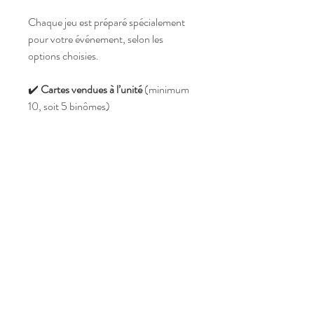
Chaque jeu est préparé spécialement
pour votre événement, selon les
options choisies.
✔️
Cartes vendues à l’unité
(minimum
10, soit 5 binômes)
✔️
Adaptez le nombre de cartes au
nombre de convives
:
🔹
20 invités = 20 cartes
🔹
54 invités = 54 cartes
🔹
113 invités = 113 cartes (avec un
trinôme !)
📏
Format des cartes
:
6,5 x 9,5 cm
📜
La règle du jeu est notée sur chaque
carte
pour une mise en place ultra
simple !