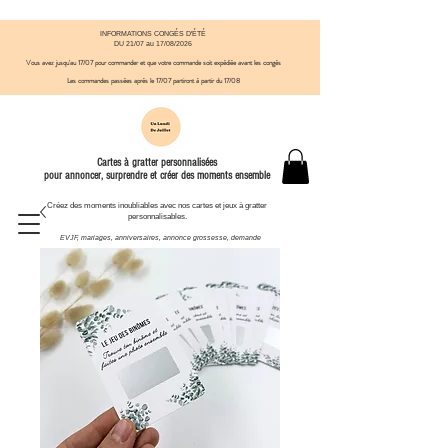
INFORMATIONS CONGÉS D'ÉTÉ
DU 21/07 au 17/08/2026
Vous avez jusqu'au 17/07 pour commander et que votre commande soit expédiée avant
​ les congés
Les commandes passées après le 17/07
partiront à partir du 17/08
Cartes à gratter personnalisées
pour annoncer, surprendre et créer des moments ensemble
Créez des moments inoubliables avec nos cartes et jeux à gratter
personnalisables.
EVJF, mariages, anniversaires, annonce grossesse, demande
témoin et autres moments à célébrer.