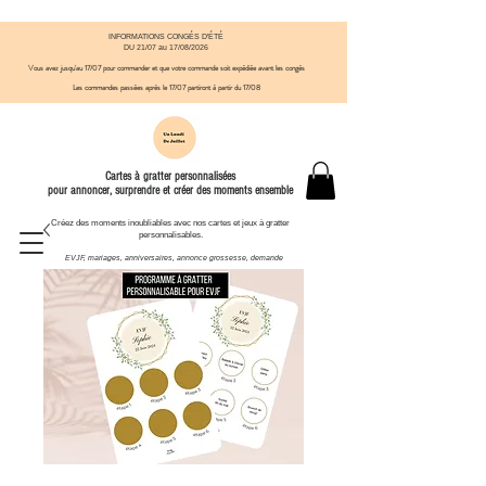
INFORMATIONS CONGÉS D'ÉTÉ
DU 21/07 au 17/08/2026
Vous avez jusqu'au 17/07 pour commander et que votre commande soit expédiée avant
​ les congés
Les commandes passées après le 17/07
partiront à partir du 17/08
Cartes à gratter personnalisées
pour annoncer, surprendre et créer des moments ensemble
Créez des moments inoubliables avec nos cartes et jeux à gratter
personnalisables.
EVJF, mariages, anniversaires, annonce grossesse, demande
témoin et autres moments à célébrer.