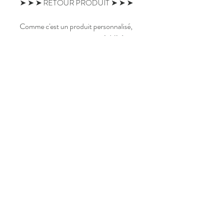
➤ ➤ ➤ RETOUR PRODUIT ➤ ➤ ➤
Comme c'est un produit personnalisé,
aucun retour ne sera accepté. N'hésitez
pas à me poser des questions avant
votre achat si besoin.
➤ ➤ ➤ Notez que les couleurs peuvent
varier entre votre écran et le produit
reçu. Tous les écrans d'ordinateur
affichent les couleurs différemment. Je
vous rassure, les clientes sont ravies de
leur carte.
➤ ➤ ➤ RETROUVEZ TOUS LES
MODELES DANS LA BOUTIQUE