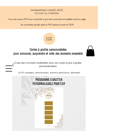
INFORMATIONS CONGÉS D'ÉTÉ
DU 21/07 au 17/08/2026
Vous avez jusqu'au 17/07 pour commander et que votre commande soit expédiée avant
​ les congés
Les commandes passées après le 17/07
partiront à partir du 17/08
Cartes à gratter personnalisées
pour annoncer, surprendre et créer des moments ensemble
Créez des moments inoubliables avec nos cartes et jeux à gratter
personnalisables.
EVJF, mariages, anniversaires, annonce grossesse, demande
témoin et autres moments à célébrer.