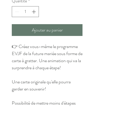
Quantité
*
Ajouter au panier
👉 Créez vous-même le programme
EVJF de la future mariée sous forme de
carte à gratter. Une animation qui va la
surprendre à chaque étape!
Une carte originale qu'elle pourra
garder en souvenir!
Possibilité de mettre moins d'étapes
Carte en format A5 (14.8 x 21 cm),
livrée sans enveloppe.
Impression sur papier épais mat 300gr