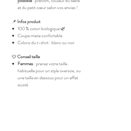
possible
: prénom, couleur du texte
et du petit cœur selon vos envies !
📌
Infos produit
100 % coton biologique 🌿
Coupe mixte confortable
Coloris du t-shirt : blanc ou noir
👕
Conseil taille
Femmes
: prenez votre taille
habituelle pour un style oversize, ou
une taille en dessous pour un effet
ajusté
Hommes
: prenez votre taille
habituelle
📸 Parfait pour les photos de groupe,
les surprises entre amies ou le brunch