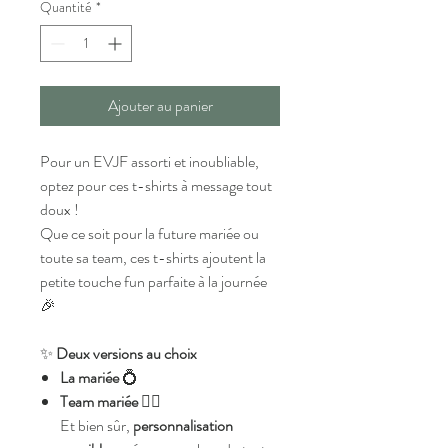
Quantité
*
Ajouter au panier
Pour un EVJF assorti et inoubliable,
optez pour ces t-shirts à message tout
doux !
Que ce soit pour la future mariée ou
toute sa team, ces t-shirts ajoutent la
petite touche fun parfaite à la journée
🎉
✨
Deux versions au choix
La mariée
💍
Team mariée
👯‍♀️
Et bien sûr,
personnalisation