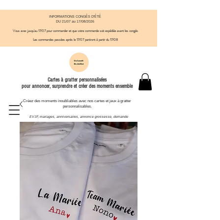
INFORMATIONS CONGÉS D'ÉTÉ
DU 21/07 au 17/08/2026
Vous avez jusqu'au 17/07 pour commander et que votre commande soit expédiée avant
​ les congés
Les commandes passées après le 17/07
partiront à partir du 17/08
Cartes à gratter personnalisées
pour annoncer, surprendre et créer des moments ensemble
Créez des moments inoubliables avec nos cartes et jeux à gratter
personnalisables.
EVJF, mariages, anniversaires, annonce grossesse, demande
témoin et autres moments à célébrer.