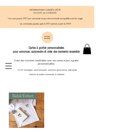
INFORMATIONS CONGÉS D'ÉTÉ
DU 21/07 au 17/08/2026
Vous avez jusqu'au 17/07 pour commander et que votre commande soit expédiée avant
​ les congés
Les commandes passées après le 17/07
partiront à partir du 17/08
Cartes à gratter personnalisées
pour annoncer, surprendre et créer des moments ensemble
Créez des moments inoubliables avec nos cartes et jeux à gratter
personnalisables.
EVJF, mariages, anniversaires, annonce grossesse, demande
témoin et autres moments à célébrer.
Bébé/Enfant