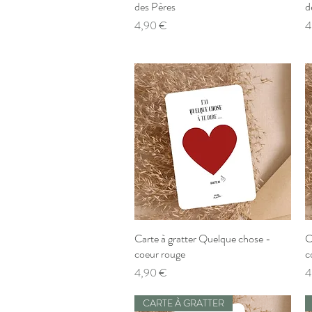
des Pères
d
Prix
P
4,90 €
4
Carte à gratter Quelque chose -
Aperçu rapide
C
coeur rouge
c
Prix
P
4,90 €
4
CARTE À GRATTER