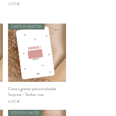
Prix
4,90 €
CARTE À GRATTER
Carte à gratter personnalisable
Aperçu rapide
Surprise - Sticker rose
Prix
4,90 €
EDITION LIMITÉE