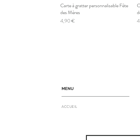
Carte à gratter personnalisable Fête
Aperçu rapide
C
des Mères
d
Prix
P
4,90 €
4
MENU
ACCUEIL