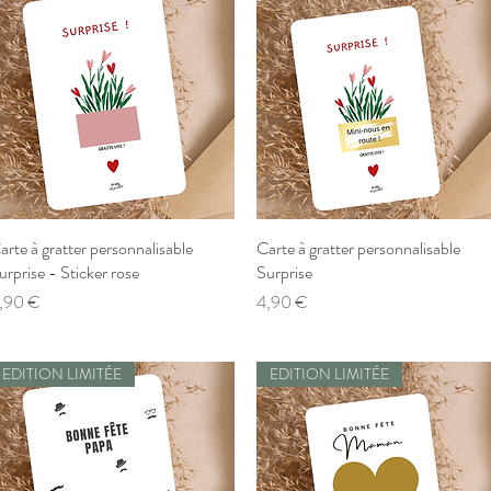
arte à gratter personnalisable
Aperçu rapide
Carte à gratter personnalisable
Aperçu rapide
urprise - Sticker rose
Surprise
rix
Prix
,90 €
4,90 €
EDITION LIMITÉE
EDITION LIMITÉE