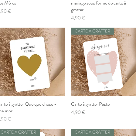
es Mères
mariage sous forme de carte à
gratter
rix
,90 €
Prix
4,90 €
CARTE À GRATTER
arte à gratter Quelque chose -
Aperçu rapide
Carte à gratter Pastel
Aperçu rapide
oeur or
Prix
4,90 €
rix
,90 €
CARTE À GRATTER
CARTE À GRATTER