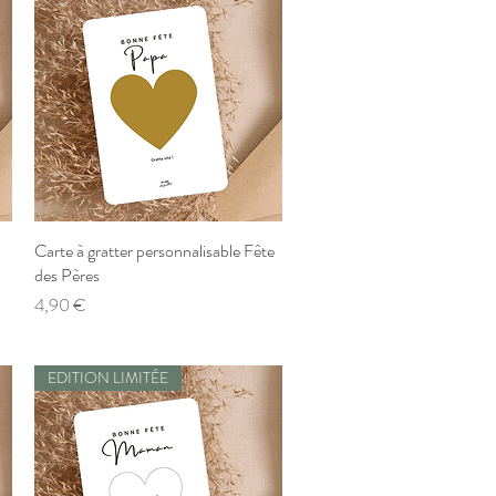
Carte à gratter personnalisable Fête
Aperçu rapide
des Pères
Prix
4,90 €
EDITION LIMITÉE