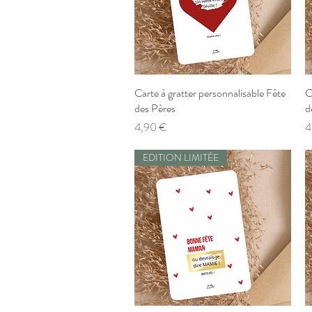
Carte à gratter personnalisable Fête
Aperçu rapide
C
des Pères
d
Prix
P
4,90 €
4
EDITION LIMITÉE