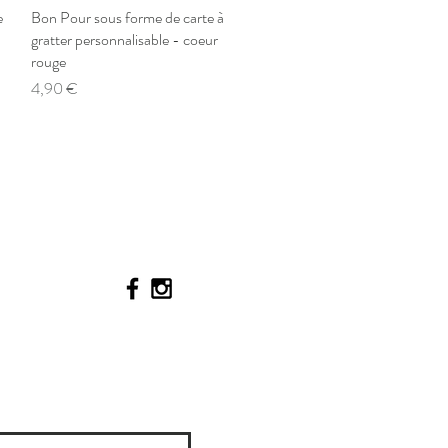
e
Bon Pour sous forme de carte à
Aperçu rapide
gratter personnalisable - coeur
rouge
Prix
4,90 €