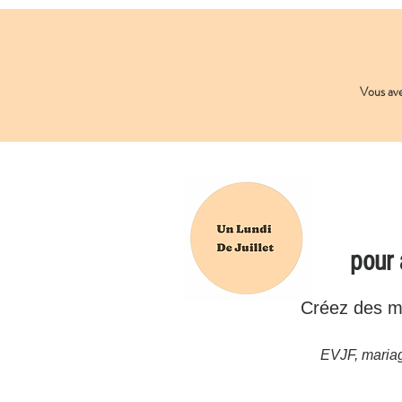
Vous av
pour
Créez des mo
EVJF, mariag