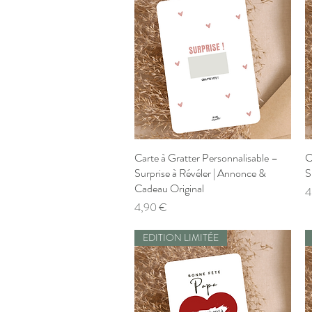
Carte à Gratter Personnalisable –
Aperçu rapide
C
Surprise à Révéler | Annonce &
S
Cadeau Original
P
4
Prix
4,90 €
EDITION LIMITÉE