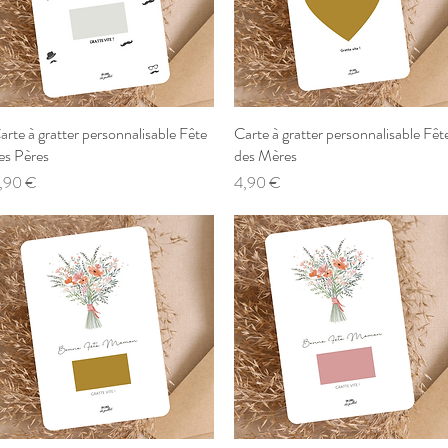
arte à gratter personnalisable Fête
Aperçu rapide
Carte à gratter personnalisable Fêt
Aperçu rapide
es Pères
des Mères
rix
Prix
,90 €
4,90 €