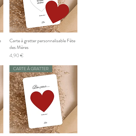
e
Carte à gratter personnalisable Fête
Aperçu rapide
des Mères
Prix
4,90 €
CARTE À GRATTER