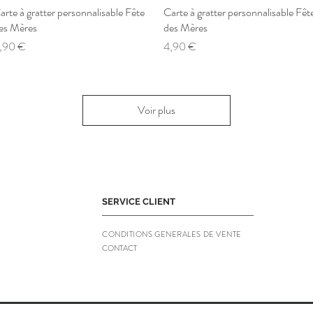
arte à gratter personnalisable Fête
Aperçu rapide
Carte à gratter personnalisable Fêt
Aperçu rapide
es Mères
des Mères
rix
Prix
,90 €
4,90 €
Voir plus
SERVICE CLIENT
CONDITIONS GENERALES DE VENTE
CONTACT