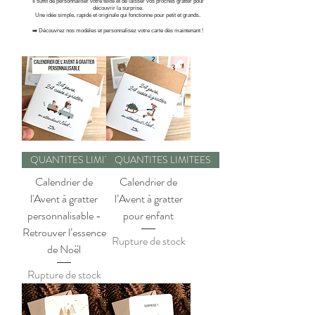
Il suffit de personnaliser votre texte et de laisser vos proches gratter pour
découvrir la surprise.
Une idée simple, rapide et originale qui fonctionne pour petit et grands.
➡️ Découvrez nos modèles et personnalisez votre carte dès maintenant !
QUANTITES LIMITEES
QUANTITES LIMITEES
Calendrier de
Calendrier de
l'Avent à gratter
l’Avent à gratter
personnalisable -
pour enfant
Retrouver l’essence
Rupture de stock
de Noël
Rupture de stock