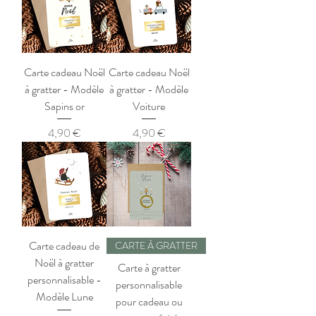
Carte cadeau Noël
Carte cadeau Noël
à gratter - Modèle
à gratter - Modèle
Sapins or
Voiture
Prix
Prix
4,90 €
4,90 €
Carte cadeau de
CARTE À GRATTER
Noël à gratter
Carte à gratter
personnalisable -
personnalisable
Modèle Lune
pour cadeau ou