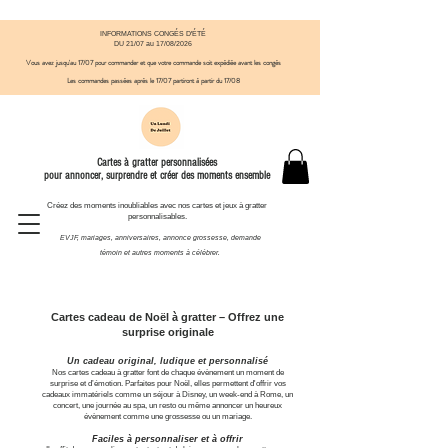
INFORMATIONS CONGÉS D'ÉTÉ
DU 21/07 au 17/08/2026
Vous avez jusqu'au 17/07 pour commander et que votre commande soit expédiée avant
​ les congés
Les commandes passées après le 17/07
partiront à partir du 17/08
Cartes à gratter personnalisées
pour annoncer, surprendre et créer des moments ensemble
Créez des moments inoubliables avec nos cartes et jeux à gratter
personnalisables.
EVJF, mariages, anniversaires, annonce grossesse, demande
témoin et autres moments à célébrer.
Cartes cadeau de Noël à gratter – Offrez une
surprise originale
Un cadeau original, ludique et personnalisé
Nos cartes cadeau à gratter font de chaque évènement un moment de
surprise et d’émotion. Parfaites pour Noël, elles permettent d'offrir vos
cadeaux immatériels comme un séjour à Disney, un week-end à Rome, un
concert, une journée au spa, un resto ou même annoncer un heureux
évènement comme une grossesse ou un mariage.
Faciles à personnaliser et à offrir