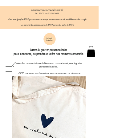
INFORMATIONS CONGÉS D'ÉTÉ
DU 21/07 au 17/08/2026
Vous avez jusqu'au 17/07 pour commander et que votre commande soit expédiée avant
​ les congés
Les commandes passées après le 17/07
partiront à partir du 17/08
Cartes à gratter personnalisées
pour annoncer, surprendre et créer des moments ensemble
Créez des moments inoubliables avec nos cartes et jeux à gratter
personnalisables.
EVJF, mariages, anniversaires, annonce grossesse, demande
témoin et autres moments à célébrer.