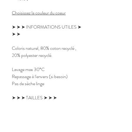
Choisissez la couleur du coeur
➤ ➤ ➤ INFORMATIONS UTILES ➤
➤ ➤
Coloris naturel, 80% coton recyclé ,
20% polyester recyclé.
Lavage max 30°C
Repassage à l'envers (si besoin)
Pas de sèche linge
➤ ➤ ➤ TAILLES ➤ ➤ ➤
Super volume !
en cm : 39 x 37
Anses 65 cm