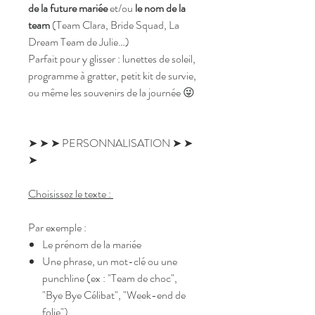
de la future mariée
et/ou
le nom de la
team
(Team Clara, Bride Squad, La
Dream Team de Julie…)
Parfait pour y glisser : lunettes de soleil,
programme à gratter, petit kit de survie,
ou même les souvenirs de la journée 😜
➤ ➤ ➤ PERSONNALISATION ➤ ➤
➤
Choisissez le texte :
Par exemple :
Le prénom de la mariée
Une phrase, un mot-clé ou une
punchline (ex : "Team de choc",
"Bye Bye Célibat", "Week-end de
folie")