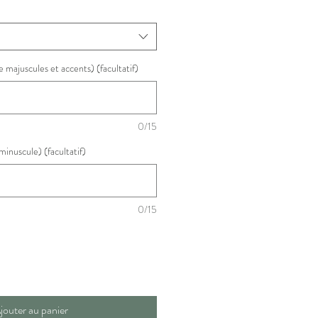
e majuscules et accents) (facultatif)
0/15
minuscule) (facultatif)
0/15
jouter au panier