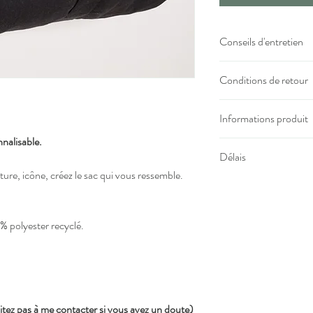
Conseils d'entretien
Lavage max 30°C
Conditions de retour
Repassage à l'enver
Pas de sèche linge
Modèle personnalisé, 
Informations produit
nalisable.
Délais
80% coton recyclé 
iture, icône, créez le sac qui vous ressemble.
Dimensions 51 x 
Envoi sous 5 jours
Hauteur des anses
Bandoulière réglab
% polyester recyclé.
Poche avant entre l
Poche intérieure a
Personnalisé dans n
itez pas à me contacter si vous avez un doute)