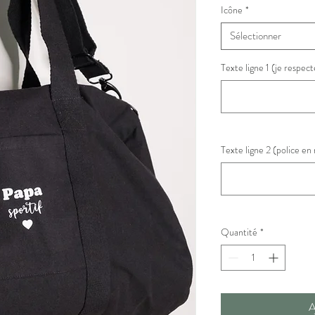
Icône
*
Sélectionner
Texte ligne 1 (je respect
Texte ligne 2 (police en 
Quantité
*
A