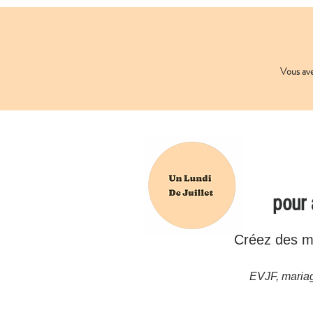
Vous av
pour
Créez des mo
EVJF, mariag