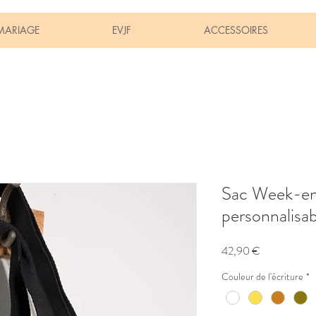
MARIAGE
EVJF
ACCESSOIRES
Sac Week-en
personnalisab
Prix
42,90 €
Couleur de l'écriture
*